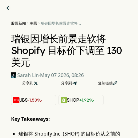

股票新闻
主题
瑞银因增长前景走软将


Shopify 目标价下调至 130 美
元
瑞银因增长前景走软将
Shopify 目标价下调至 130
美元
Sarah Lin
·
May 07 2026, 08:26
分享到

分享到
复制链接

UBS
-1.53%
SHOP
+1.92%
Key Takeaways:
瑞银将 Shopify Inc. (SHOP) 的目标价从之前的