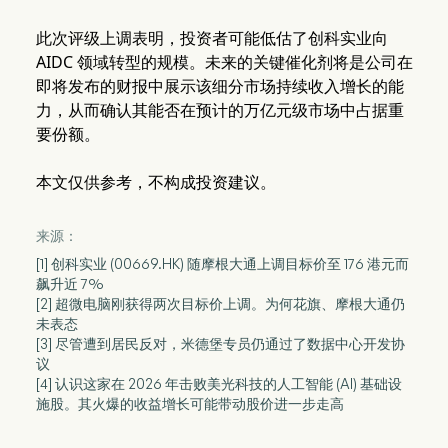
此次评级上调表明，投资者可能低估了创科实业向
AIDC 领域转型的规模。未来的关键催化剂将是公司在
即将发布的财报中展示该细分市场持续收入增长的能
力，从而确认其能否在预计的万亿元级市场中占据重
要份额。
本文仅供参考，不构成投资建议。
来源：
[1] 创科实业 (00669.HK) 随摩根大通上调目标价至 176 港元而
飙升近 7%
[2] 超微电脑刚获得两次目标价上调。为何花旗、摩根大通仍
未表态
[3] 尽管遭到居民反对，米德堡专员仍通过了数据中心开发协
议
[4] 认识这家在 2026 年击败美光科技的人工智能 (AI) 基础设
施股。其火爆的收益增长可能带动股价进一步走高