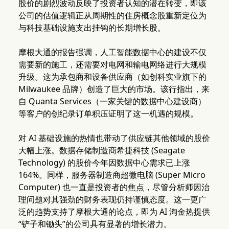
股价的剧烈波动反映了投资者认知的潜在转变，即该
公司的估值逻辑正从周期性的住房概念股重新定位为
与科技基础设施支出挂钩的长期增长股。
摩根大通的报告强调，人工智能数据中心的建设不仅
需要新的施工，还需要对电网和输电网络进行大规模
升级。这为承包商和设备供应商（如创科实业旗下的
Milwaukee 品牌）创造了巨大的市场。该行指出，来
自 Quanta Services（一家关键的数据中心建设商）
等客户的创纪录订单积压证明了这一机遇的规模。
对 AI 基础设施的热情也带动了供应链其他领域的股价
大幅上涨。数据存储制造商希捷科技 (Seagate
Technology) 的股价今年因数据中心需求已上涨
164%。同样，服务器制造商超微电脑 (Super Micro
Computer) 也一直是投资者的焦点，尽管分析师因治
理问题对其强劲的财务表现仍持谨慎态度。这一更广
泛的趋势支持了摩根大通的论点，即为 AI 淘金热提供
“铲子和锄头”的公司具有显著的增长潜力。