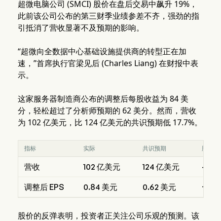
超微电脑公司 (SMCI) 股价在盘后交易中飙升 19%，
此前该公司公布的第三财季业绩参差不齐，强劲的指
引抵消了营收显著不及预期的影响。
“超微向全数据中心基础设施提供商的转型正在加
速，”首席执行官梁见后 (Charles Liang) 在财报中表
示。
这家服务器制造商公布的调整后每股收益为 84 美
分，轻松超过了分析师预期的 62 美分。然而，营收
为 102 亿美元，比 124 亿美元的共识预期低 17.7%。
指标
实际
共识预期
胜过/
营收
102 亿美元
124 亿美元
-17.
调整后 EPS
0.84 美元
0.62 美元
+0.2
股价的反弹表明，投资者正关注公司乐观的预测。该