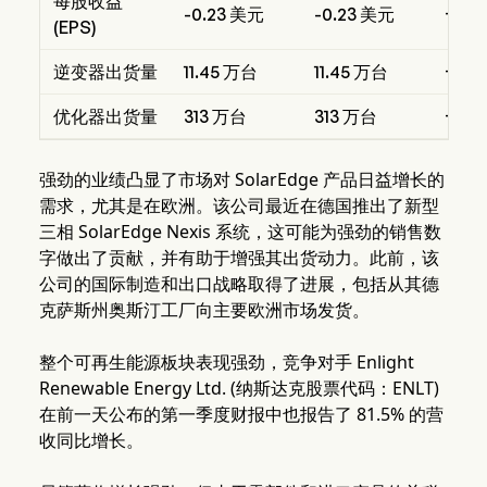
每股收益
-0.23 美元
-0.23 美元
+79
(EPS)
逆变器出货量
11.45 万台
11.45 万台
+35
优化器出货量
313 万台
313 万台
+39.
强劲的业绩凸显了市场对 SolarEdge 产品日益增长的
需求，尤其是在欧洲。该公司最近在德国推出了新型
三相 SolarEdge Nexis 系统，这可能为强劲的销售数
字做出了贡献，并有助于增强其出货动力。此前，该
公司的国际制造和出口战略取得了进展，包括从其德
克萨斯州奥斯汀工厂向主要欧洲市场发货。
整个可再生能源板块表现强劲，竞争对手 Enlight
Renewable Energy Ltd. (纳斯达克股票代码：ENLT)
在前一天公布的第一季度财报中也报告了 81.5% 的营
收同比增长。