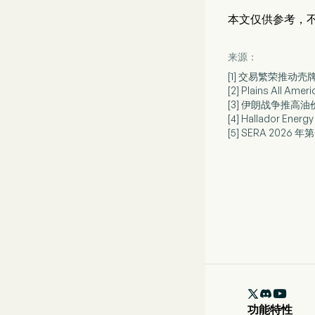
本文仅供参考，
来源：
[1] 交易繁荣推动
[2] Plains Al
[3] 伊朗战争推高
[4] Hallador E
[5] SERA 202

功能特性