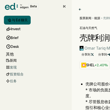

Beta

股票新闻
能源
壳牌



与 Ed 聊天
交易
石油与天然气

Invest
壳牌利润

Brief

Desk
Omar Tariq
·
M
其他
分享到

分享到
新闻

SHEL
+2.40%
发现

投资组合

任务
壳牌公司股价
* 市场的负
度。
* 尽管股息收
指引和核心业