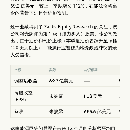
69.2 亿美元，较上一季度增长 112%，在能源价格高
企的背景下远超分析师预测。
这一业绩得到了 Zacks Equity Research 的关注，该
公司将壳牌评为第 1 级（强力买入）股票。该公司指
出，由于油价和气价上涨（本季度油价曾跃升至每桶
120 美元以上），能源行业被视为地缘政治冲突的最
大受益者。
指标
实际
共识预期
去年同
调整后收益
69.2 亿美元
---
55.
每股收益
未披露
1.03 美元
未披
(EPS)
营收
未披露
655.6 亿美元
未披
这家能源巨头的股票在未来 12 个月的分析师平均目