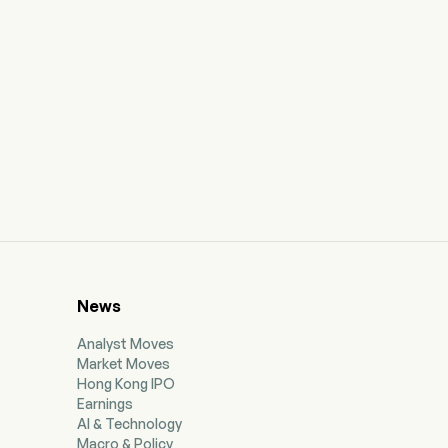
News
Analyst Moves
Market Moves
Hong Kong IPO
Earnings
AI & Technology
Macro & Policy