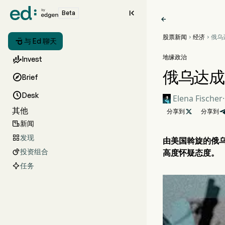

Beta

股票新闻
经济
俄乌



与 Ed 聊天
1,0
地缘政治

Invest
俄乌达成

Brief

Desk
Elena Fischer
·
其他
分享到

分享到
新闻

发现

由美国斡旋的俄
投资组合
高度怀疑态度。

任务