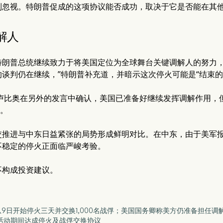
到忽视。特朗普促成的这项协议能否成功，取决于它是否能在其
解人
特朗普总统继续致力于将美国定位为全球舞台关键调解人的努力，
谈判仍在继续，”特朗普补充道，并暗示这次停火可能是“结束的
卢比奥在另外的发言中确认，美国已准备好继续发挥调解作用，但
”。
交推进与中东日益紧张的局势形成鲜明对比。在中东，由于美军
不稳定的停火正面临严峻考验。
不构成投资建议。
将从9日开始停火三天并交换1,000名战俘；美国国务卿称美方仍准备担任调
纪念活动期间达成停火及战俘交换协议