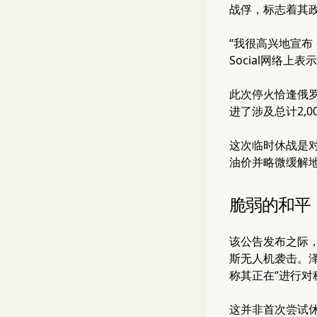
战俘，标志着其
“我很高兴地宣布
Social网络
此次停火恰逢俄罗
进了涉及总计2,0
这次临时休战是
油价并略微缓解
脆弱的和平
该公告发布之际
斯无人机袭击。
称其正在“进行对
这并非首次尝试