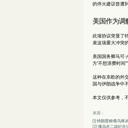
的停火建议曾遭
美国作为调
此项协议突显了
束这场重大冲突的
美国国务卿马可·
方‘不想浪费时间’
这种在东欧的外
国与伊朗战争中
本文仅供参考，
来源：
[1] 特朗普称俄乌
[2] 俄乌在二战