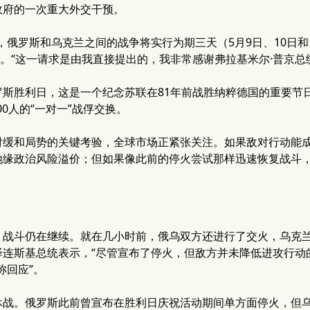
政府的一次重大外交干预。
，俄罗斯和乌克兰之间的战争将实行为期三天（5月9日、10日和11
上表示。“这一请求是由我直接提出的，我非常感谢弗拉基米尔·普京
斯胜利日，这是一个纪念苏联在81年前战胜纳粹德国的重要节日
00人的“一对一”战俘交换。
对缓和局势的关键考验，全球市场正紧张关注。如果敌对行动能
地缘政治风险溢价；但如果像此前的停火尝试那样迅速恢复战斗
，战斗仍在继续。就在几小时前，俄乌双方还进行了交火，乌克兰
泽连斯基总统表示，“尽管宣布了停火，但敌方并未降低进攻行动
称回应”。
休战。俄罗斯此前曾宣布在胜利日庆祝活动期间单方面停火，但