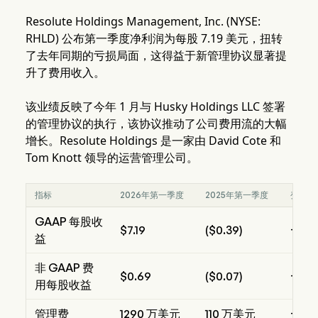
Resolute Holdings Management, Inc. (NYSE:
RHLD) 公布第一季度净利润为每股 7.19 美元，扭转
了去年同期的亏损局面，这得益于新管理协议显著提
升了费用收入。
该业绩反映了今年 1 月与 Husky Holdings LLC 签署
的管理协议的执行，该协议推动了公司费用流的大幅
增长。Resolute Holdings 是一家由 David Cote 和
Tom Knott 领导的运营管理公司。
指标
2026年第一季度
2025年第一季度
变动
GAAP 每股收
$7.19
($0.39)
+$7.
益
非 GAAP 费
$0.69
($0.07)
+$0.
用每股收益
管理费
1290 万美元
110 万美元
+10