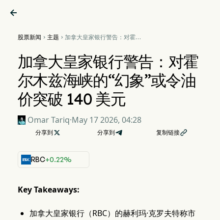

股票新闻
主题
加拿大皇家银行警告：对霍尔


木兹海峡的“幻象”或令油价突
破 140 美元
加拿大皇家银行警告：对霍
尔木兹海峡的“幻象”或令油
价突破 140 美元
Omar Tariq
·
May 17 2026, 04:28
分享到

分享到
复制链接

RBC
+0.22%
Key Takeaways:
加拿大皇家银行（RBC）的赫利玛·克罗夫特称市