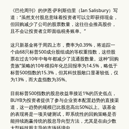
《巴伦周刊》的伊恩·萨利斯伯里（Ian Salisbury）写
道：“虽然支付股息意味着投资者可以立即获得现金，
但回购减少了公司的股票数量，这往往会推高股价，
且不会让投资者立即面临税务账单。”
这只新基金将于周四上市，费率为0.39%，将追踪一
个由68只标普500成分股组成的等权重指数，这些股
票在过去10年中每年都减少了流通股数量。这种“回购
贵族”策略的10年模拟年化总回报率为14.5%，略低于
标普500指数的15.3%，但其科技股敞口显著较低，仅
为13%，而大盘指数为35%。
目前标普500指数的股息收益率接近1%的历史低点，
BUYB为投资者提供了参与企业资本配置趋势的直接渠
道，这一趋势的规模已比股息高出50%以上。该基金
的表现将是一项关键测试，即系统性的回购策略是否
能持续跑赢传统的股息导向型方法，尤其是在由少数
大型科技股主导的市场环境中。