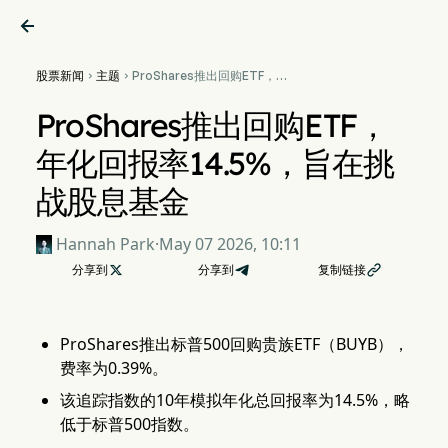

股票新闻
主题
ProShares推出回购ETF，年


化回报率14.5%，旨在挑战股
息基金
ProShares推出回购ETF，
年化回报率14.5%，旨在挑
战股息基金
Hannah Park
·
May 07 2026, 10:11
分享到

分享到
复制链接

ProShares推出标普500回购贵族ETF（BUYB），
费率为0.39%。
该追踪指数的10年模拟年化总回报率为14.5%，略
低于标普500指数。