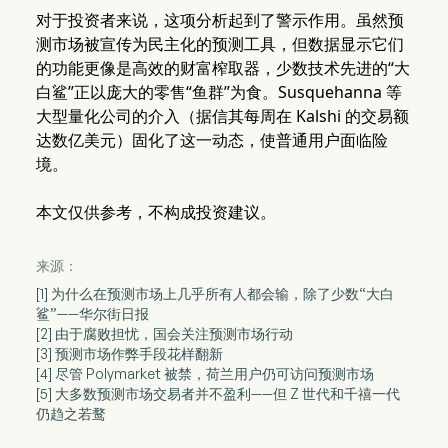
对于投资者来说，这项分析起到了警示作用。虽然预
测市场被宣传为民主化的预测工具，但数据显示它们
的功能更像是高效的财富榨取器，少数技术先进的“大
白鲨”正以庞大的零售“鱼群”为食。Susquehanna 等
大型量化公司的介入（据信其每周在 Kalshi 的交易额
达数亿美元）固化了这一动态，使普通用户面临险
境。
本文仅供参考，不构成投资建议。
来源：
[1] 为什么在预测市场上几乎所有人都会输，除了少数“大白
鲨”——华尔街日报
[2] 由于腐败担忧，国会关注预测市场行动
[3] 预测市场作弊手段花样翻新
[4] 尽管 Polymarket 被禁，荷兰用户仍可访问预测市场
[5] 大多数预测市场交易者并不盈利——但 Z 世代和千禧一代
仍趋之若鹜