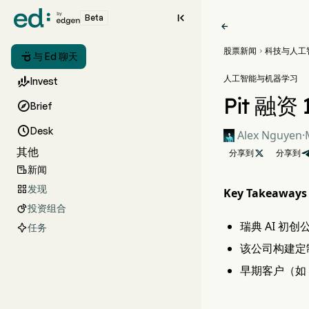

Beta

股票新闻
科技与人工


与 Ed 聊天
人工智能与机器学习

Invest
Pit 融

Brief

Desk
Alex Nguyen
·
其他
分享到

分享到
新闻

发现

Key Takeaways
投资组合

瑞典 AI 初创公
任务
该公司构建定制
早期客户（如 V