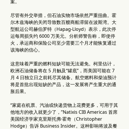
案。
尽管有外交举措，但石油实物市场依然严重扭曲。霍
尔木兹海峡的关闭导致数百艘商船滞留在波斯湾。大
型航运公司赫伯罗特（Hapag-Lloyd）表示，此次停
运每周损失约 6000 万美元。分析师警告称，即使停
火，承运商和保险公司至少需要三个月才能恢复通过
该海峡的信心。
这意味着严重的燃料短缺可能无法避免。柯里估计，
欧洲石油储备将在 5 月触及“罐底”，而美国可能在 7
月 4 日独立日之前耗尽其储备。航空燃料和柴油预计
将是首批出现短缺的产品，这一发展将产生重大的通
胀后果。
“家庭在机票、汽油或快递货物上花费更多，可用于其
他地方的收入就更少了，”Natixis CIB Americas 首席
美国经济学家克里斯托弗·霍奇（Christopher
Hodge）告诉 Business Insider。这种影响将波及餐