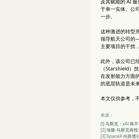
及其赋能的 AI
于单一实体。公司的
一步。
这种激进的转型并非
领导航天公司的—
主要项目的干扰，包
此外，该公司已经
（Starshie
在发射能力方面的
的底层轨道是未
本文仅供参考，
来源：
[1] 马斯克：xAI
[2] 埃隆·马斯克将
[3] SpaceX 向