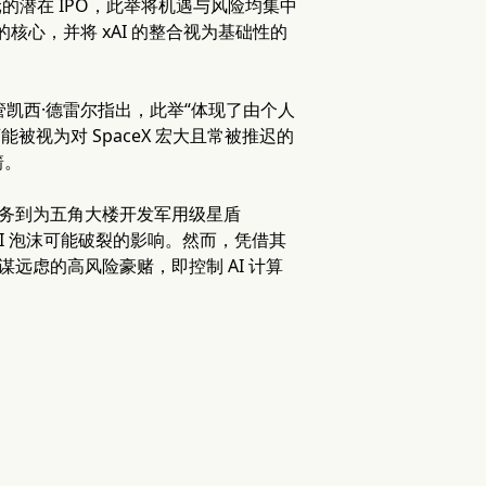
元的潜在 IPO，此举将机遇与风险均集中
的核心，并将 xAI 的整合视为基础性的
策主管凯西·德雷尔指出，此举“体现了由个人
被视为对 SpaceX 宏大且常被推迟的
箭。
网服务到为五角大楼开发军用级星盾
到 AI 泡沫可能破裂的影响。然而，凭借其
谋远虑的高风险豪赌，即控制 AI 计算