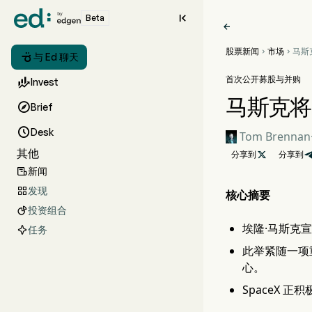

Beta

股票新闻
市场
马斯克



与 Ed 聊天
瞄准 
首次公开募股与并购

Invest
马斯克将 

Brief

Desk
Tom Brennan
其他
分享到

分享到
新闻

发现

核心摘要
投资组合

埃隆·马斯克宣布
任务
此举紧随一项重大合
心。
SpaceX 