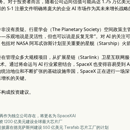
 服务。对于投资者而言，随着公司迈向估值可能高达 1.75 万亿美
 S-1 注册文件明确将庞大的企业 AI 市场作为其未来增长战略
没有质疑。行星学会（The Planetary Society）空间政
—乐观地说是灵活性，但也可以说是反复无常”。对 AI 的关注可能
括对 NASA 阿耳忒弥斯计划至关重要的星舰（Starship）火
在管理众多大规模项目，从扩展星链（Starlink）卫星互联
ld）技术。通过将命运与 AI 行业紧密结合，SpaceX 也变得容易受
统治地位和不断扩张的基础设施帝国，SpaceX 正在进行一场深
来增长的关键。
不构成投资建议。
 将不再作为独立公司存在，将更名为 SpaceXAI
投资 1200 亿美元建设全球最大芯片厂
路透社披露在德克萨斯州建设 550 亿美元 Terafab 芯片工厂的计划