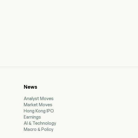
News
Analyst Moves
Market Moves
Hong Kong IPO
Earnings
AI & Technology
Macro & Policy