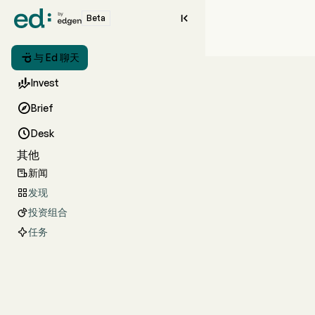

Beta

与 Ed 聊天

Invest

Brief

Desk
其他
新闻

发现

投资组合

任务