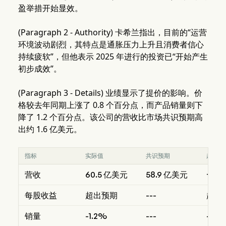
盈举措开始显效。
(Paragraph 2 - Authority) 卡希兰指出，目前的“运营
环境波动剧烈，其特点是通胀压力上升且消费者信心
持续疲软”，但他表示 2025 年进行的投资已“开始产生
初步成效”。
(Paragraph 3 - Details) 业绩显示了提价的影响。价
格较去年同期上涨了 0.8 个百分点，而产品销量则下
降了 1.2 个百分点。该公司的营收比市场共识预期高
出约 1.6 亿美元。
指标
实际值
共识预期
超出/
营收
60.5 亿美元
58.9 亿美元
+1.
每股收益
超出预期
---
超出
销量
-1.2%
---
---