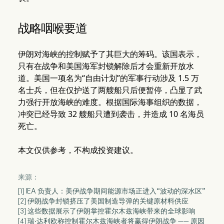
战略咽喉要道
伊朗对海峡的控制赋予了其巨大的筹码。该国表示，
只有在战争和美国海军封锁解除后才会重新开放水
道。美国一项名为“自由计划”的军事行动涉及 1.5 万
名士兵，但在仅护送了两艘船只后便暂停，凸显了武
力强行开放海峡的难度。根据国际海事组织的数据，
冲突已经导致 32 艘船只遭到袭击，并造成 10 名海员
死亡。
本文仅供参考，不构成投资建议。
来源：
[1] IEA 负责人：美伊战争期间能源市场正进入“波动的深水区”
[2] 伊朗战争封锁挤压了美国制造导弹的关键原材料供应
[3] 这些数据展示了伊朗掌控霍尔木兹海峡带来的全球影响
[4] 瑞·达利欧称控制霍尔木兹海峡者将赢得伊朗战争 —— 原因