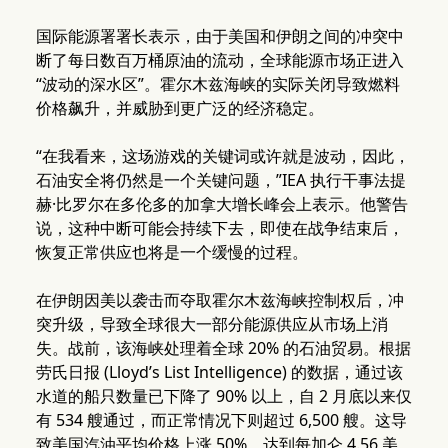
国际能源署署长表示，由于美国和伊朗之间的冲突中
断了每日数百万桶原油的流动，全球能源市场正进入
“波动的深水区”。霍尔木兹海峡的实际关闭导致燃料
价格飙升，并威胁到更广泛的经济稳定。
“在我看来，这场游戏的关键词或许就是波动，因此，
石油安全将仍然是一个关键问题，”IEA 执行干事法提
赫·比罗尔在多伦多的加拿大增长峰会上表示。他警告
说，这种中断可能会持续下去，即使在战争结束后，
恢复正常供应也将是一个缓慢的过程。
在伊朗因美以袭击而夺取霍尔木兹海峡控制权后，冲
突升级，导致全球很大一部分能源供应从市场上消
失。战前，该海峡处理着全球 20% 的石油贸易。根据
劳氏日报 (Lloyd’s List Intelligence) 的数据，通过该
水道的船只数量已下降了 90% 以上，自 2 月底以来仅
有 534 艘通过，而正常情况下则超过 6,500 艘。这导
致美国汽油平均价格上涨 50%，达到每加仑 4.56 美