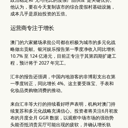
政治稳定和“无与伦比的度假产品供应”是关键优势。
他认为，要在今天复制该市的综合度假村基础设施，
成本几乎是原始投资的五倍。
运营商专注于增长
澳门的六家赌场承批公司都在积极为城市的多元化战
略做出贡献。银河娱乐报告第一季度净收入同比增长
10.7% 至 124 亿港元，目前正专注于其第四期扩建工
程，预计将于 2027 年完工。
汇丰的报告还强调，中国内地游客的非博彩支出在第
一季度转正，同比增长 4%。这主要受珠宝、手表和
化妆品类购物消费的推动。
来自汇丰等大行的持续看好呼声表明，机构对澳门持
续复苏和多元化战略充满信心。投资者将关注6月初发
布的月度全月 GGR 数据，以观察中场市场的强劲势
头能否抵消贵宾厅可能出现的疲软，并确认增长轨