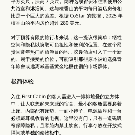
平方英尺，层高 7 英尺。两种选项都要求住客使用公
共浴室和淋浴间。这与檀香山的平均每日酒店房价相
比是一个巨大的落差。根据 CoStar 的数据，2025 年
檀香山的平均房价超过 280 美元。
对于预算有限的旅行者来说，这一提议很简单：牺牲
空间和隐私以换取可负担性和便利的位置。在这个昂
贵且常年热门的旅游目的地，胶囊酒店引入了一个新
的、易于接受的价位，可能吸引那些原本被迫选择青
年旅舍或远离威基基黄金地段住宿的市场群体。
极简体验
入住 First Cabin 的客人需进入一排排堆叠的立方体
中，让人联想起未来派的宿舍。最小的客舱需要爬着
上床。内部配有床垫、一面小镜子、电源插座和一台
必须戴耳机收看的电视。这里没有门，只有一道磁吸
帘保障隐私，且客舱内禁止饮食。行李存放在开放式
隔间或单独的储物柜中。