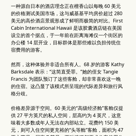
一种源自日本的酒店理念正在檀香山以每晚 60 美元
的价格测试美国市场，这与威基基平均房价超过 280
美元的高价酒店景观形成了鲜明而极简的对比。First
Cabin International Hawaii 是该胶囊酒店链在美国
设立的首个据点，于一年前在距离海滩仅一个街区的
办公楼 14 层开业，目标群体是那些难以负担传统住
宿费用的游客。
然而，这种体验并非适合所有人。68 岁的游客 Kathy
Barksdale 表示：“这简直受罪。”她的侄女 Tangie
Francis 为团队预订了这些客舱，却非常喜欢这一晚
的住宿。这凸显了该模式所呈现的代际差异和旅行风
格分歧。
价格差异源于空间。60 美元的“高级经济舱”客舱仅提
供 27 平方英尺的私人空间，层高约为 4 英尺，这意
味着大多数成年人无法在内部站立。花费约 150 美
元，则可入住空间更充裕的“头等舱”客舱，面积为 47