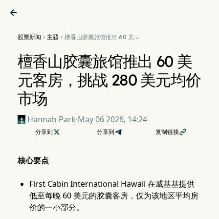

股票新闻
主题
檀香山胶囊旅馆推出 60 美元


客房，挑战 280 美元均价市
场
檀香山胶囊旅馆推出 60 美
元客房，挑战 280 美元均价
市场
Hannah Park
·
May 06 2026, 14:24
分享到

分享到
复制链接

核心要点
First Cabin International Hawaii 在威基基提供
低至每晚 60 美元的胶囊客房，仅为该地区平均房
价的一小部分。