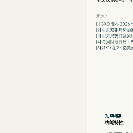
来源：
[1] GXO 发布 2
[2] 中东紧张局势
[3] 中东局势日益
[4] 每周财报日历：5
[5] GXO 在 33 

功能特性