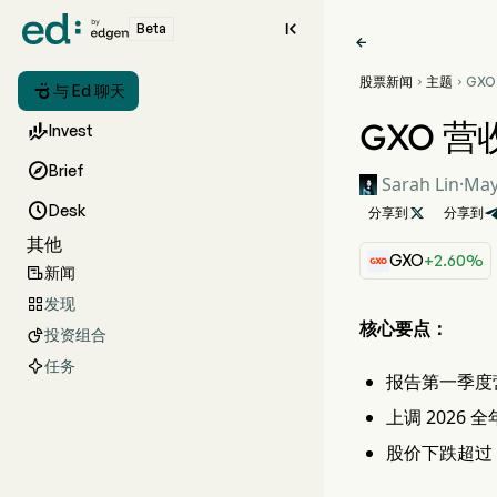

Beta

股票新闻
主题
GX



与 Ed 聊天
价仍
GXO 

Invest

Brief
Sarah Lin
·
May

Desk
分享到

分享到
其他
GXO
+2.60%
新闻

发现

核心要点：
投资组合

任务
报告第一季度营
上调 2026 全
股价下跌超过