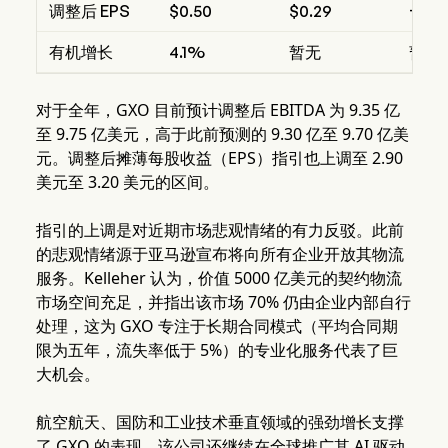
调整后 EPS
$0.50
$0.29
+72
有机增长
4.1%
暂无
暂无
对于全年，GXO 目前预计调整后 EBITDA 为 9.35 亿
至 9.75 亿美元，高于此前预测的 9.30 亿至 9.70 亿美
元。调整后摊薄每股收益（EPS）指引也上调至 2.90
美元至 3.20 美元的区间。
指引的上调是对近期市场悲观情绪的有力反驳。此前
的悲观情绪源于亚马逊宣布将向所有企业开放其物流
服务。Kelleher 认为，价值 5000 亿美元的契约物流
市场空间充足，并指出该市场 70% 仍由企业内部自行
处理，这为 GXO 专注于长期合同模式（平均合同期
限为五年，流失率低于 5%）的专业化服务代表了巨
大机会。
航空航天、国防和工业技术垂直领域的强劲增长支撑
了 GXO 的表现。该公司还继续在全球推广其 AI 驱动