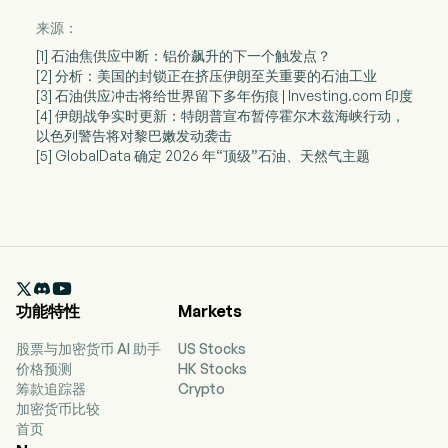
来源：
[1] 石油焦供应中断：铝价飙升的下一个触发点？
[2] 分析：美国的封锁正在挤压伊朗至关重要的石油工业
[3] 石油供应冲击将给世界留下多年伤痕 | Investing.com 印度
[4] 伊朗战争实时更新：特朗普宣布暂停霍尔木兹海峡行动，
以色列警告将对黎巴嫩发动袭击
[5] GlobalData 确定 2026 年“顶级”石油、天然气主题

功能特性
Markets
股票与加密货币 AI 助手
US Stocks
价格预测
HK Stocks
筹款追踪器
Crypto
加密货币比较
首页