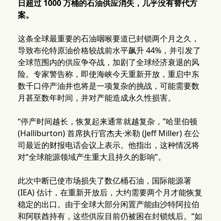
日超过 1000 万桶的石油供应消失，几乎没有替代方
案。
这条全球最重要的石油咽喉要道已封锁两个月之久，
导致布伦特原油价格较战前水平飙升 44%，并引发了
全球范围内的供应争夺战，加剧了全球经济衰退的风
险。专家警告称，即使海峡今天重新开放，重启中东
数千口停产油井也将是一项复杂的挑战，可能需要数
月甚至数年时间，并对产能造成永久性损害。
“停产时间越长，恢复起来通常就越复杂，”哈里伯顿
(Halliburton) 首席执行官杰夫·米勒 (Jeff Miller) 在公
司最近的财报电话会议上表示。他指出，这种情况将
对“全球能源领域产生重大且持久的影响”。
此次中断已使市场损失了数亿桶石油，国际能源署
(IEA) 估计，在重新开放后，大约需要两个月才能恢复
稳定的出口。由于全球大部分闲置产能由沙特阿拉伯
和阿联酋持有，这些供应目前仍被困在封锁线后。“如