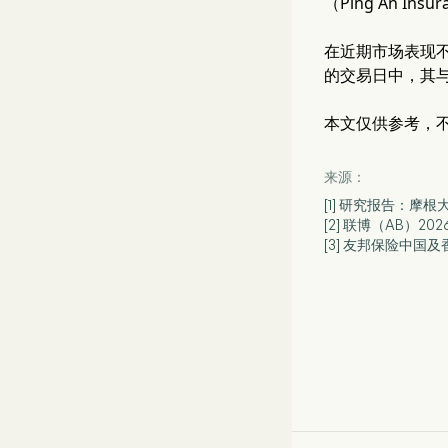
（Ping An 
在近期市场表现
的交易日中，其
本文仅供参考，
来源：
[1] 研究报告：摩
[2] 联博（AB）
[3] 友邦保险中国