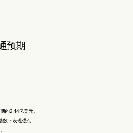
通预期
的2.44亿美元。
较基数下表现强劲。
%。