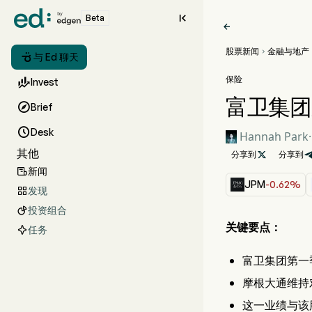

Beta

股票新闻
金融与地产


与 Ed 聊天
保险

Invest
富卫集团

Brief

Desk
Hannah Park
·
其他
分享到

分享到
新闻

JPM
-0.62%
发现

投资组合

关键要点：
任务
富卫集团第一
摩根大通维持
这一业绩与该