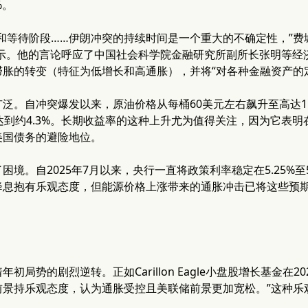
%。
和等待阶段……伊朗冲突的持续时间是一个重大的不确定性，”费城联储
三表示。他的言论呼应了中国社会科学院金融研究所副所长张明等
滞胀的转变（特征为低增长和高通胀），并将“对各种金融资产的
泛。自冲突爆发以来，原油价格从每桶60美元左右飙升至高达11
达到约4.3%。长期收益率的这种上升尤为值得关注，因为它表
美国债务的避险地位。
境。自2025年7月以来，央行一直将政策利率稳定在5.25%至5.
降息抱有乐观态度，但能源价格上涨带来的通胀冲击已将这些预
。
初局势的剧烈逆转。正如Carillon Eagle小盘股增长基金在
前景持乐观态度，认为通胀受控且美联储前景更加宽松。”这种乐