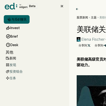

Beta

股票新闻
主题
美联



与 Ed 聊天
期美
美联储关

Invest

Brief
Elena Fischer
·

Desk
分享到

分享到
其他
新闻

美联储高级官员
驱动力。
发现

投资组合

任务