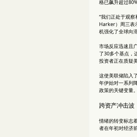
格已飙升超过80
“我们正处于观察
Harker）周
机强化了全球向
市场反应迅速且广
了30多个基点，
投资者正在质疑
这使美联储陷入了困
年伊始对一系列
政策的关键变量
跨资产冲击波
情绪的转变标志着年
者在年初对经济