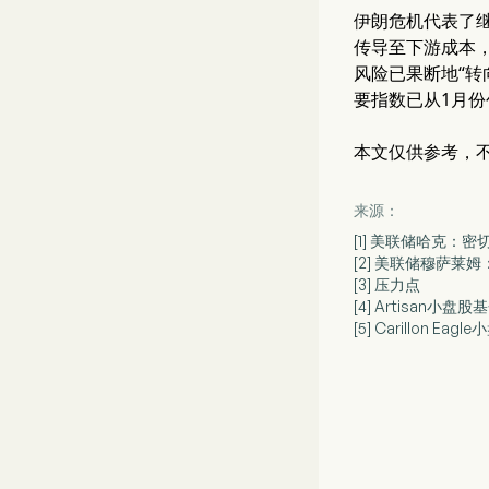
伊朗危机代表了继
传导至下游成本，
风险已果断地“
要指数已从1月
本文仅供参考，
来源：
[1] 美联储哈克：
[2] 美联储穆萨莱
[3] 压力点
[4] Artisan小
[5] Carillon 