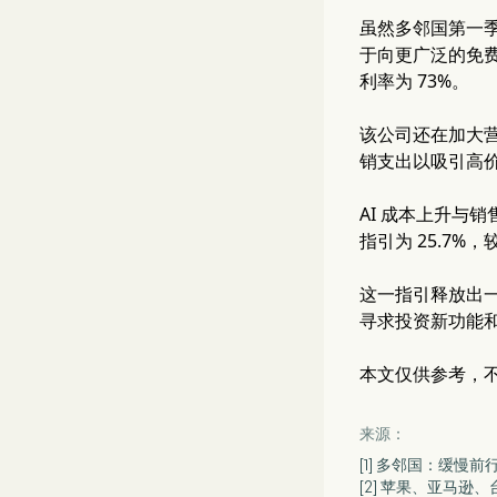
虽然多邻国第一
于向更广泛的免费
利率为 73%。
该公司还在加大
销支出以吸引高
AI 成本上升与
指引为 25.7%，
这一指引释放出
寻求投资新功能
本文仅供参考，
来源：
[1] 多邻国：缓慢
[2] 苹果、亚马