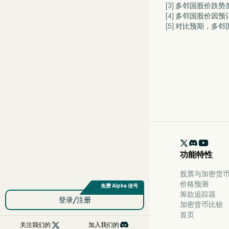
[3] 多邻国股价
[4] 多邻国股价因预
[5] 对比预期，多邻国

功能特性
股票与加密货币 
价格预测
筹款追踪器
登录/注册
加密货币比较
首页

关注我们的
加入我们的