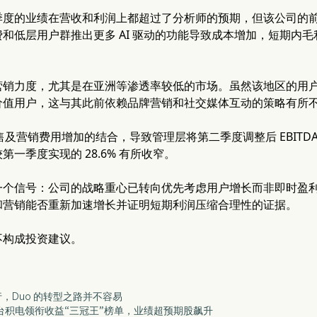
季度的业绩在营收和利润上都超过了分析师的预期，但该公司的
和低层用户群推出更多 AI 驱动的功能导致成本增加，短期内
营销力度，尤其是在亚洲等渗透率较低的市场。虽然该地区的用
价值用户，这与其此前依赖品牌营销和社交媒体互动的策略有所
销售及营销费用增加的结合，导致管理层将第二季度调整后 EBITDA
较第一季度实现的 28.6% 有所收窄。
一个信号：公司的战略重心已转向优先考虑用户增长而非即时盈
和营销能否重新加速增长并证明短期利润压缩合理性的证据。
不构成投资建议。
前行，Duo 的转型之路并不容易
逊、台积电领衔收益“三冠王”榜单，业绩超预期股飙升