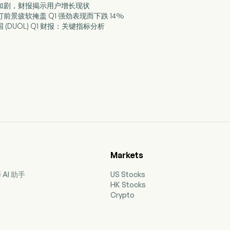
跌势加剧，财报揭示用户增长现状
订前景疲软掩盖 Q1 强劲表现而下跌 14%
 (DUOL) Q1 财报：关键指标分析
Markets
AI 助手
US Stocks
HK Stocks
Crypto