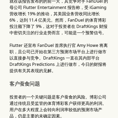
就在该报告发布的的前一天，其竞争对手 FanDuel 的
母公司 Flutter Entertainment 报告称，受 iGaming
营收增长 19% 的推动，其美国业务营收同比增长
6%，达到 11.4 亿美元。然而，FanDuel 的体育博彩
投注额下降了 9%，这对于投资者在 DraftKings 财报
中密切关注的行业走势而言，可能是一个预警信号。
Flutter 还宣布 FanDuel 首席执行官 Amy Howe 将离
职，且公司已开始在第三方预测市场平台上进行做市
以直接参与竞争。DraftKings 一直在其内部平台
DraftKings Predictions 上进行做市，今日的财报将
提供有关其表现的见解。
客户蚕食问题
投资者的一个关键问题是客户蚕食的风险。博彩公司
通过传统且受监管的体育博彩客户获得更高的利润。
用户在多大程度上会转向利润率较低的预测市场产
品，仍是主要的未确定因素。