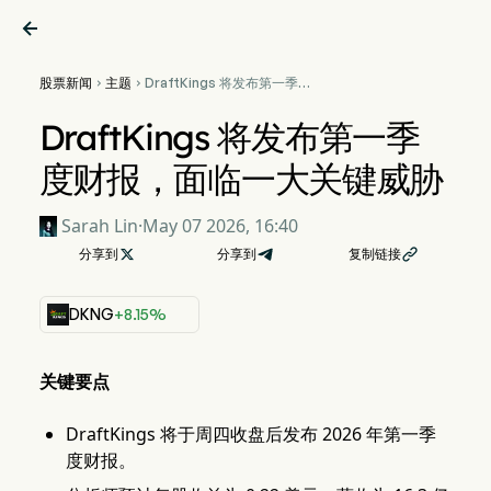

股票新闻
主题
DraftKings 将发布第一季度


财报，面临一大关键威胁
DraftKings 将发布第一季
度财报，面临一大关键威胁
Sarah Lin
·
May 07 2026, 16:40
分享到

分享到
复制链接

DKNG
+8.15%
关键要点
DraftKings 将于周四收盘后发布 2026 年第一季
度财报。