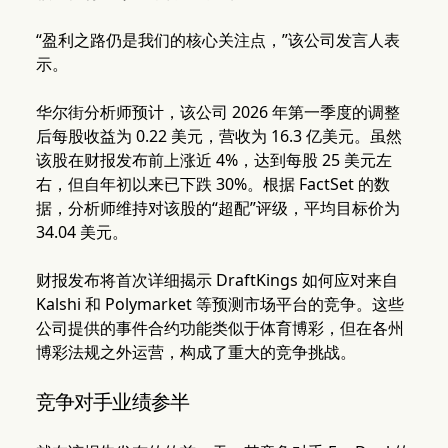
“盈利之路仍是我们的核心关注点，”该公司发言人表
示。
华尔街分析师预计，该公司 2026 年第一季度的调整
后每股收益为 0.22 美元，营收为 16.3 亿美元。虽然
该股在财报发布前上涨近 4%，达到每股 25 美元左
右，但自年初以来已下跌 30%。根据 FactSet 的数
据，分析师维持对该股的“超配”评级，平均目标价为
34.04 美元。
财报发布将首次详细揭示 DraftKings 如何应对来自
Kalshi 和 Polymarket 等预测市场平台的竞争。这些
公司提供的事件合约功能类似于体育博彩，但在各州
博彩法规之外运营，构成了重大的竞争挑战。
竞争对手业绩参半