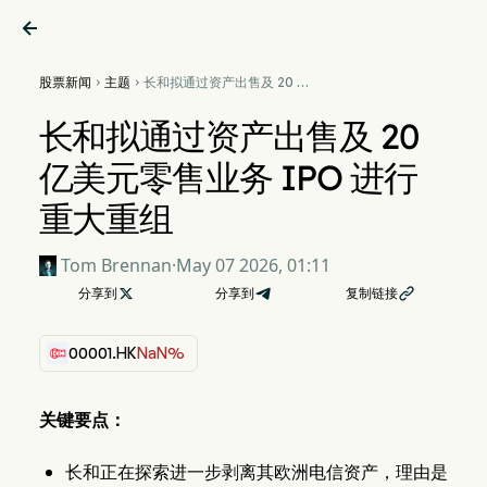

股票新闻
主题
长和拟通过资产出售及 20 亿


美元零售业务 IPO 进行重大重
组
长和拟通过资产出售及 20
亿美元零售业务 IPO 进行
重大重组
Tom Brennan
·
May 07 2026, 01:11
分享到

分享到
复制链接

00001.HK
NaN%
关键要点：
长和正在探索进一步剥离其欧洲电信资产，理由是