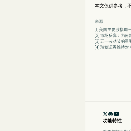
本文仅供参考，
来源：
[1] 美国主要股指周
[2] 市场反弹：为
[3] 五一劳动节的
[4] 瑞穗证券维持对 Co

功能特性