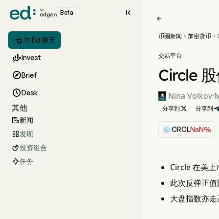

Beta

币圈新闻
加密货币



与 Ed 聊天
交易平台

Invest
Circl

Brief

Desk
Nina Volkov
·
M
其他
分享到

分享到
新闻

CRCL
NaN%
发现

投资组合

任务
Circle 在
此次反弹正值比
大盘指数亦走高