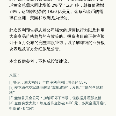
球黄金总需求同比增长 2% 至 1,231 吨，总价值激增
74%，达到创纪录的 1930 亿美元。金条和金币的需
求在亚洲、美国和欧洲尤为强劲。
此次盈利预告标志着公司强大的运营执行力以及利用
大宗商品价格趋势的有效策略。投资者目前正关注预
计于 6 月公布的完整年度业绩，以了解详细的业务板
块表现及官方分红派息公告。
本文仅供参考，不构成投资建议。
来源：
[1] 警示：周大福预计年度净利润同比增长约 55%
[2] 麦克迪尔空军基地解除“就地避难”，发现“可能的含能材
料”
[3] 盎格鲁黄金公司：加纳吓坏了市场，但数据并没那么糟
[4] 金价突发大跌！每克首饰金跌破 1400 元，多家金店开启打
折促销 - Bitget