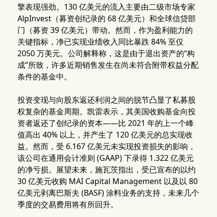
擎表现强劲。130 亿美元的流入主要由二级市场专家
AlpInvest（募资创纪录的 68 亿美元）和全球信贷部
门（募资 39 亿美元）带动。然而，作为盈利能力的
关键指标，净已实现业绩收入同比暴跌 84% 至仅
2050 万美元。公司解释称，这是由于退出资产的“构
成”所致，许多近期销售发生在尚未符合附带权益分配
条件的基金中。
投资变现与向股东返还利润之间的脱节凸显了私募股
权复杂的基金周期。凯雷表示，其美国收购基金向投
资者返还了创纪录的资本——比 2021 年的上一个峰
值高出 40% 以上，并产生了 120 亿美元的总实现收
益。然而，受 6.167 亿美元未实现投资损失的影响，
该公司在通用会计准则 (GAAP) 下录得 1.322 亿美元
的净亏损。展望未来，施瓦茨指出，受已宣布的以约
30 亿美元收购 MAI Capital Management 以及以 80
亿美元剥离巴斯夫 (BASF) 涂料业务的支持，未来几个
季度的交易费用将有所回升。