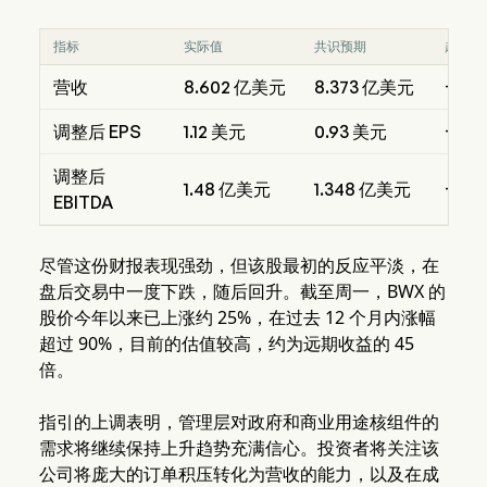
指标
实际值
共识预期
超预期
营收
8.602 亿美元
8.373 亿美元
+2.7
调整后 EPS
1.12 美元
0.93 美元
+21
调整后
1.48 亿美元
1.348 亿美元
+9.
EBITDA
尽管这份财报表现强劲，但该股最初的反应平淡，在
盘后交易中一度下跌，随后回升。截至周一，BWX 的
股价今年以来已上涨约 25%，在过去 12 个月内涨幅
超过 90%，目前的估值较高，约为远期收益的 45
倍。
指引的上调表明，管理层对政府和商业用途核组件的
需求将继续保持上升趋势充满信心。投资者将关注该
公司将庞大的订单积压转化为营收的能力，以及在成