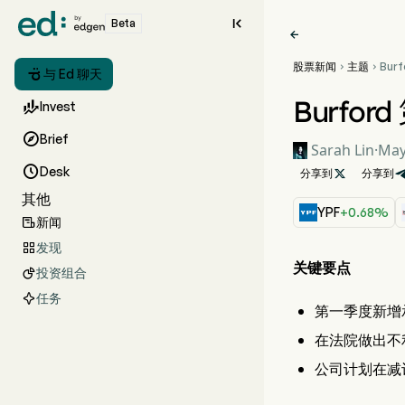

Beta

股票新闻
主题
Bur



与 Ed 聊天
达 1
转移
Burfo

Invest

Brief
Sarah Lin
·
May

Desk
分享到

分享到
其他
YPF
+0.68%
新闻

发现

关键要点
投资组合

任务
第一季度新增承诺
在法院做出不
公司计划在减