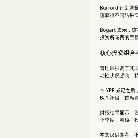
Burford 计
院获得不同结果“
Bogart 表示
投资所花费的巨
核心投资组合
管理层强调了其非
动性状况强劲，持
在 YPF 减记之
Ba1 评级。首席财
财报结果显示，管
个季度，看核心
本文仅供参考，