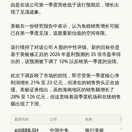
由是在该公司第一季度营收低于该行预期后，增长出
现了见顶迹象。
美银在一份研究报告中表示，认为免税销售增长可能
已在第一季度见顶，该股重新估值的空间有限。
该行维持了对该公司 A 股的中性评级。新的目标价是
基于美银修正后的 2026 年盈利预测的 35 倍市盈率得
出的，该预测被下调了 10% 以反映第一季度的业绩。
此次下调反映了市场的担忧，即尽管第一季度核心净
利润增长 21% 至 23 亿元，但潜在的销售势头正在放
缓。美银证券指出，虽然海南地区的销售额增长了
28% 至 126 亿元，但这意味着该季度机场和在线销售
额出现了下滑。
股票代码
公司
机构
操作
601888.SH
中国中免
银行美银
下调