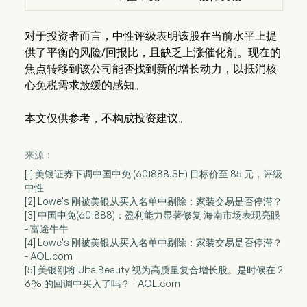
对于投资者而言，中性评级表明该股在当前水平上提
供了平衡的风险/回报比，且缺乏上涨催化剂。现在的
焦点转移到该公司能否找到新的增长动力，以抵消核
心免税需求放缓的感知。
本文仅供参考，不构成投资建议。
来源：
[1] 美银证券下调中国中免 (601888.SH) 目标价至 85 元，评级
中性
[2] Lowe's 刚被美银从买入名单中剔除：家装交易是否停滞？
[3] 中国中免(601888)：盈利能力显著修复 海南市场表现亮眼
- 富途牛牛
[4] Lowe's 刚被美银从买入名单中剔除：家装交易是否停滞？
- AOL.com
[5] 美银刚将 Ulta Beauty 视为高质量复合增长股。是时候在 2
6% 的回调中买入了吗？ - AOL.com