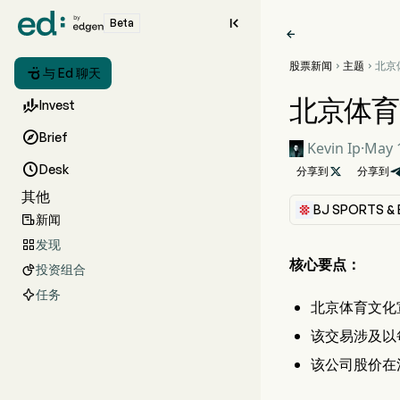

Beta

股票新闻
主题
北京



与 Ed 聊天
飙升
北京体育

Invest

Brief
Kevin Ip
·
May 1

Desk
分享到

分享到
其他
BJ SPORTS &
新闻

发现

核心要点：
投资组合

任务
北京体育文化
该交易涉及以每
该公司股价在