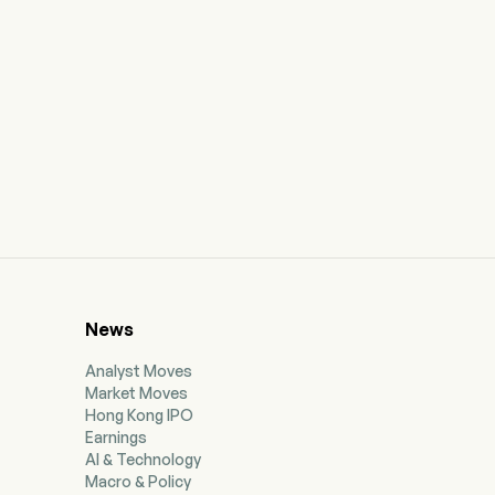
News
Analyst Moves
Market Moves
Hong Kong IPO
Earnings
AI & Technology
Macro & Policy