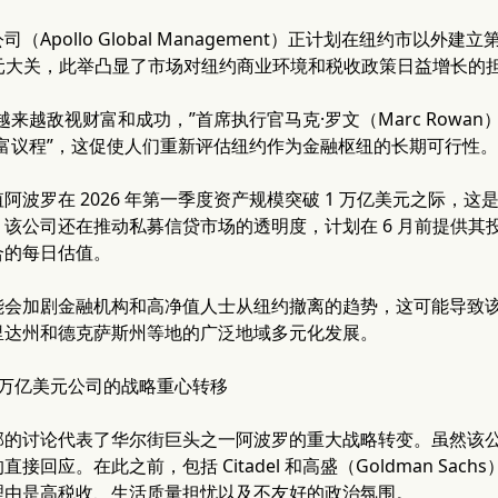
（Apollo Global Management）正计划在纽约市以
美元大关，此举凸显了市场对纽约商业环境和税收政策日益增长的
越来越敌视财富和成功，”首席执行官马克·罗文（Marc Row
富议程”，这促使人们重新评估纽约作为金融枢纽的长期可行性。
阿波罗在 2026 年第一季度资产规模突破 1 万亿美元之际，
该公司还在推动私募信贷市场的透明度，计划在 6 月前提供其投
合的每日估值。
能会加剧金融机构和高净值人士从纽约撤离的趋势，这可能导致
里达州和德克萨斯州等地的广泛地域多元化发展。
1 万亿美元公司的战略重心转移
部的讨论代表了华尔街巨头之一阿波罗的重大战略转变。虽然该
接回应。在此之前，包括 Citadel 和高盛（Goldman Sa
理由是高税收、生活质量担忧以及不友好的政治氛围。