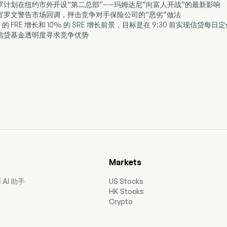
阿波罗计划在纽约市外开设“第二总部”——玛姆达尼“向富人开战”的最新影响
执行官罗文警告市场回调，抨击竞争对手保险公司的“恶劣”做法
% 的 FRE 增长和 10% 的 SRE 增长前景，目标是在 9:30 前实现信贷每日
推动信贷基金透明度寻求竞争优势
Markets
AI 助手
US Stocks
HK Stocks
Crypto