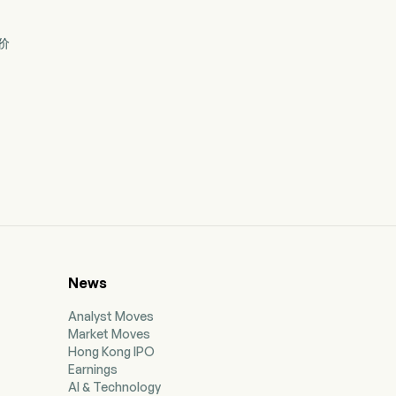
定价
News
Analyst Moves
Market Moves
Hong Kong IPO
Earnings
AI & Technology