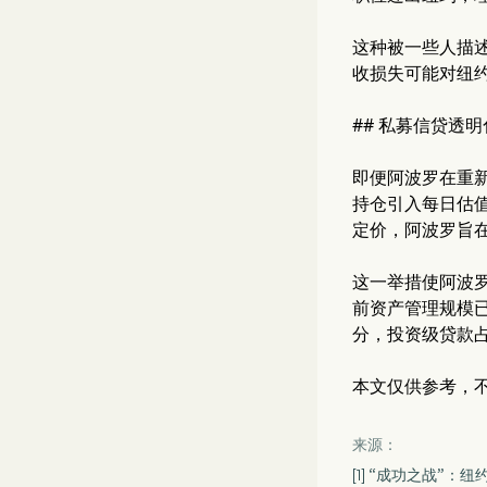
这种被一些人描
收损失可能对纽
## 私募信贷透
即便阿波罗在重
持仓引入每日估
定价，阿波罗旨
这一举措使阿波
前资产管理规模
分，投资级贷款
本文仅供参考，
来源：
[1] “成功之战”