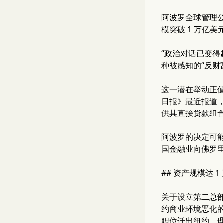
阿波罗全球管理公司
模突破 1 万亿
“政治对话已变得
种被感知的“反财
这一潜在举动正值
日报》最近报道，
供其直接贷款组
阿波罗的决定可
国金融业向佛罗
## 资产规模达 
关于设立第二总
约商业环境恶化的直
职位迁出纽约，