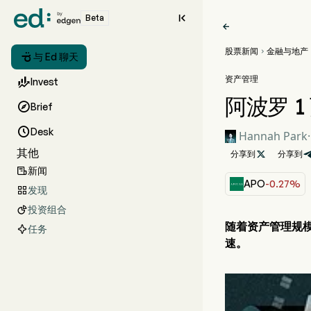

Beta

股票新闻
金融与地产


与 Ed 聊天
资产管理

Invest
阿波罗 

Brief

Desk
Hannah Park
·
其他
分享到

分享到
新闻

APO
-0.27%
发现

投资组合

随着资产管理规模
任务
速。