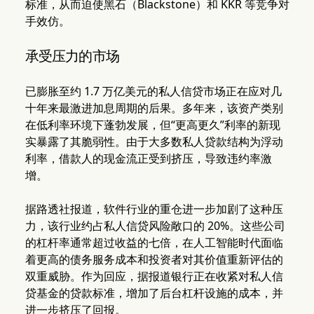
标准，从而迫使黑石（Blackstone）和 KKR 等竞争对
手效仿。
承受压力的市场
已膨胀至约 1.7 万亿美元的私人信贷市场正在应对几
十年来最激进加息周期的后果。多年来，该资产类别
在低利率环境下蓬勃发展，但“更高更久”利率的新现
实暴露了其脆弱性。由于大多数私人贷款结构为浮动
利率，借款人的现金流正受到挤压，导致违约率激
增。
据路透社报道，软件行业的重仓进一步加剧了这种压
力，该行业约占私人信贷风险敞口的 20%。这些公司
的杠杆率通常超过收益的七倍，在人工智能时代面临
着更高的债务服务成本和投资者对其价值重新评估的
双重威胁。作为回应，据报道银行正在收紧对私人信
贷基金的贷款标准，增加了后台杠杆设施的成本，并
进一步挤压了回报。