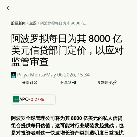

股票新闻
主题
阿波罗拟每日为其 8000 亿美


元信贷部门定价，以应对监管
审查
阿波罗拟每日为其 8000 亿
美元信贷部门定价，以应对
监管审查
Priya Mehta
·
May 06 2026, 15:34
分享到

分享到
复制链接

APO
-0.27%
阿波罗全球管理公司将为其 8000 亿美元的私人信贷
组合提供每日估值，这可能对行业规范发起挑战，也
是对投资者对这一快速增长资产类别透明度日益担忧