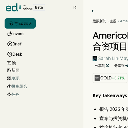

Beta

股票新闻
主题
Ame



与 Ed 聊天
AFF
亿美
Americ

Invest
合资项目

Brief

Desk
Sarah Lin
·
May
其他
分享到

分享到
新闻

COLD
+3.71%
发现

投资组合

任务
Key Takeaways
报告 2026 
宣布与投资机构
首席执行官 R