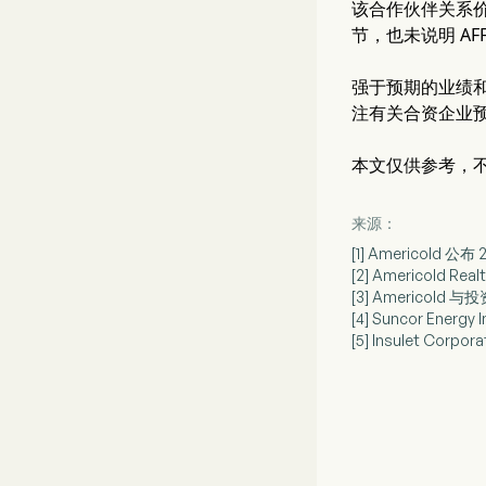
该合作伙伴关系价
节，也未说明 A
强于预期的业绩
注有关合资企业
本文仅供参考，
来源：
[1] Americold 
[2] Americold R
[3] Americol
[4] Suncor Ene
[5] Insulet Co