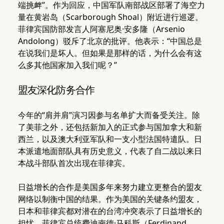
端挑衅”。作为回应，中国军队南部战区部署了海空力
量在黄岩岛（Scarborough Shoal）附近进行巡逻。
菲律宾国防部发言人阿塞尼奥·安多隆（Arsenio
Andolong）驳斥了北京的批评。他表示：“中国总是
在说我们是坏人。但如果是那样的话，为什么会有这
么多其他国家加入我们呢？”
盟友深化防务合作
今年的“肩并肩”演习因参与名单扩大而备受关注。除
了美菲之外，还包括新加入的正式参与国加拿大和新
西兰，以及澳大利亚军队和一支小型法国特遣队。日
本派遣地面部队具有历史意义，代表了自二战以来日
本战斗部队首次出现在菲律宾。
日益增长的合作是美国多年来努力建立更整合的盟友
网络以制衡中国的结果。作为美国的关键条约盟友，
日本和菲律宾都对潜在的台湾冲突表示了日益增长的
担忧。菲律宾总统费迪南德·马科斯（Ferdinand