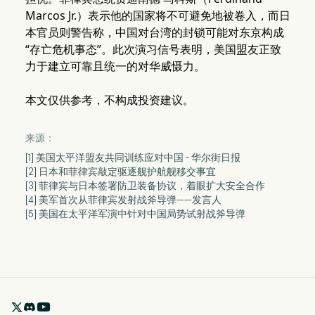
Marcos Jr.）表示他的国家将不可避免地被卷入，而日
本官员则警告称，中国对台湾的封锁可能对东京构成
“存亡危机事态”。此次演习信号表明，美国盟友正致
力于建立可靠且统一的对华威慑力。
本文仅供参考，不构成投资建议。
来源：
[1] 美国太平洋盟友共同训练应对中国 - 华尔街日报
[2] 日本和菲律宾敲定驱逐舰护航舰移交事宜
[3] 菲律宾与日本签署防卫装备协议，着眼扩大安全合作
[4] 美军首次从菲律宾发射战斧导弹——发言人
[5] 美国在太平洋军演中针对中国局势试射战斧导弹
