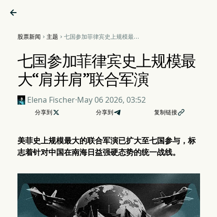

股票新闻
主题
七国参加菲律宾史上规模最大


“肩并肩”联合军演
七国参加菲律宾史上规模最
大“肩并肩”联合军演
Elena Fischer
·
May 06 2026, 03:52
分享到

分享到
复制链接

美菲史上规模最大的联合军演已扩大至七国参与，标
志着针对中国在南海日益强硬态势的统一战线。