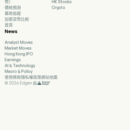
幣）
HK Stocks
WeightWatchers 醫療中心、授權及消費者產品銷
價格預測
Crypto
售。其訂閱業務包括數位業務、研討會加數位業
募款追蹤
務、臨床業務以及針對企業的 WeightWatchers 計
加密貨幣比較
劃，提供營養和行為改變科學。其 WW 品牌產品包
首頁
括能量棒、零食、食譜書籍和廚房用具。
News
Analyst Moves
Market Moves
Hong Kong IPO
Earnings
AI & Technology
Macro & Policy
使用條款
隱私權政策
網站地圖
© 2026 Edgen 由