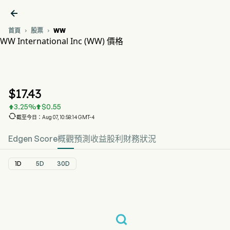

首頁
股票
WW


WW International Inc (WW) 價格
WW 股價走勢圖
WW 價格
WW International Inc
$
17.43
3.25
%
$
0.55



截至今日：Aug 07, 10:58:14 GMT-4
Edgen Score
概觀
預測
收益
股利
財務狀況
1D
5D
30D