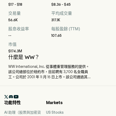
$17 - $18
$8.36 - $45
交易量
平均成交量
56.6K
317.1K
股息收益率
每股盈餘 (TTM)
--
107.65
市值
$174.3M
什麼是 WW？
WW International, Inc. 從事體重管理服務的提供。
該公司總部位於紐約市，目前聘有 3,700 名全職員
工。公司於 2001 年 11 月 15 日上市。該公司通過其醫
生推薦的「點數計劃」、包括減重藥物的臨床干預
措施以及社區支持，提供一種易於獲得且整體的護
理模式。其減重和體重管理計劃著重於營養和行為

改變科學。它們包含一系列以科學為基礎的營養、
功能特性
Markets
活動、行為及生活方式工具和方法，可根據個人減
重目標進行調整，並在需要時支援使用 GLP-1 藥物
AI 助理（股票與加密貨
US Stocks
人士的不同需求。其服務包括行為改變計劃、