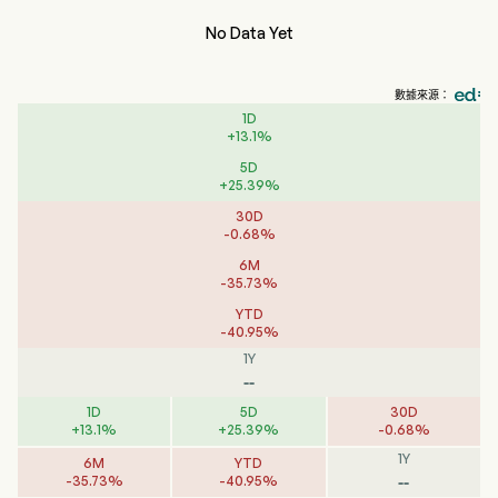
No Data Yet
數據來源：
1D
+
13.1
%
5D
+
25.39
%
30D
-
0.68
%
6M
-
35.73
%
YTD
-
40.95
%
1Y
--
1D
5D
30D
+
13.1
%
+
25.39
%
-
0.68
%
1Y
6M
YTD
--
-
35.73
%
-
40.95
%