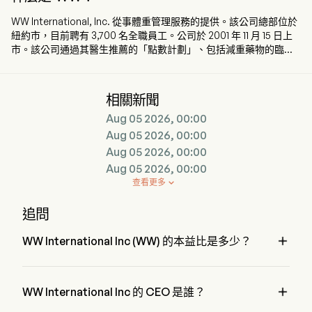
WW International, Inc. 從事體重管理服務的提供。該公司總部位於
紐約市，目前聘有 3,700 名全職員工。公司於 2001 年 11 月 15 日上
市。該公司通過其醫生推薦的「點數計劃」、包括減重藥物的臨床
干預措施以及社區支持，提供一種易於獲得且整體的護理模式。其
減重和體重管理計劃著重於營養和行為改變科學。它們包含一系列
以科學為基礎的營養、活動、行為及生活方式工具和方法，可根據
相關新聞
個人減重目標進行調整，並在需要時支援使用 GLP-1 藥物人士的不
Aug 05 2026, 00:00
同需求。其服務包括行為改變計劃、WeightWatchers 醫療中心、
授權及消費者產品銷售。其訂閱業務包括數位業務、研討會加數位
Aug 05 2026, 00:00
業務、臨床業務以及針對企業的 WeightWatchers 計劃，提供營養
Aug 05 2026, 00:00
和行為改變科學。其 WW 品牌產品包括能量棒、零食、食譜書籍和
Aug 05 2026, 00:00
廚房用具。
查看更多

追問

WW International Inc (WW) 的本益比是多少？
WW International Inc 的本益比是 0.1422

WW International Inc 的 CEO 是誰？