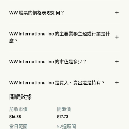
Ms. Tara Comonte 是 WW International Inc 的 President，自 
2023 加入公司。

WW 股票的價格表現如何？
WW 的當前價格為 $17.43，在上個交易日 上升 了 3.25%。
WW International Inc 的主要業務主題或行業是什

麼？
WW International Inc 屬於 Diversified Consumer Services 行
業，該板塊是 Consumer Discretionary

WW International Inc 的市值是多少？
WW International Inc 的當前市值是 $174.3M

WW International Inc 是買入、賣出還是持有？
據華爾街分析師稱，共有 6 位分析師對 WW International Inc 
關鍵數據
進行了解析師評級，包括 0 位強烈買入，0 位買入，5 位持
有，3 位賣出，以及 0 位強烈賣出
前收市價
開盤價
$16.88
$17.73
當日範圍
52週區間