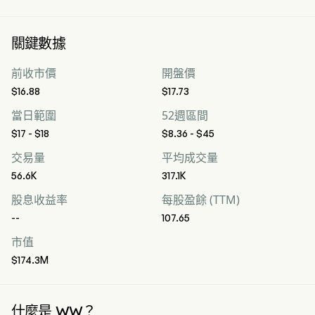
關鍵數據
前收市價
開盤價
$16.88
$17.73
當日範圍
52週區間
$17 - $18
$8.36 - $45
交易量
平均成交量
56.6K
317.1K
股息收益率
每股盈餘 (TTM)
--
107.65
市值
$174.3M
什麼是 WW？