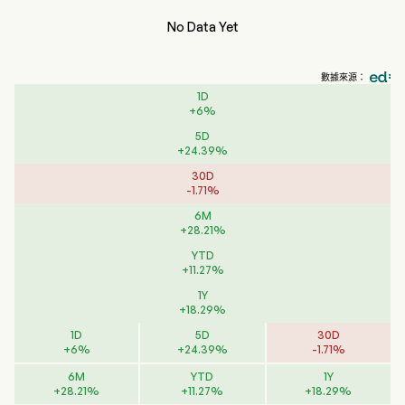
No Data Yet
數據來源：
1D
+
6
%
5D
+
24.39
%
30D
-
1.71
%
6M
+
28.21
%
YTD
+
11.27
%
1Y
+
18.29
%
1D
5D
30D
+
6
%
+
24.39
%
-
1.71
%
6M
YTD
1Y
+
28.21
%
+
11.27
%
+
18.29
%