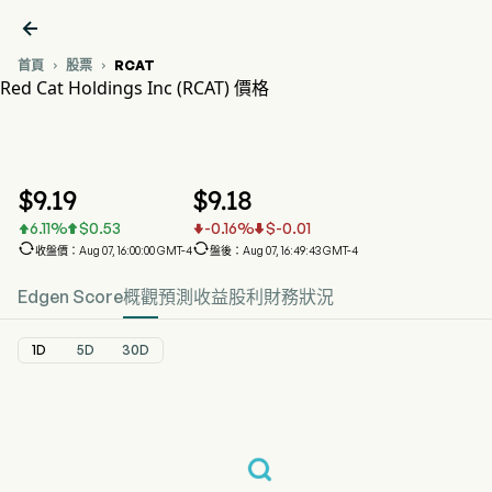

首頁
股票
RCAT


Red Cat Holdings Inc (RCAT) 價格
RCAT 股價走勢圖
RCAT 價格
Red Cat Holdings Inc
$
9.19
$
9.18
6.11
%
$
0.53
-0.16
%
$
-0.01






收盤價：Aug 07, 16:00:00 GMT-4
盤後：Aug 07, 16:49:43 GMT-4
Edgen Score
概觀
預測
收益
股利
財務狀況
1D
5D
30D