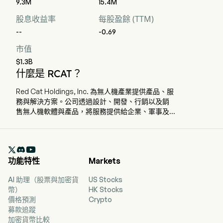
9.3M
15.4M
股息收益率
每股盈餘 (TTM)
--
-0.69
市值
$1.3B
什麼是 RCAT？
Red Cat Holdings, Inc. 為無人機產業提供產品、服
務與解決方案。公司透過設計、開發、行銷以及銷
售無人機軟體與產品，將服務提供給企業、軍事及
消費市場。Red Cat 的 Golden Eagle 無人機已獲國
防部批准，可用於偵察、公共安全與檢測等用途。
公司子公司 Skypersonic Inc. 的技術，讓無人機能

在無法使用全球定位系統（GPS）的地點執行檢測
功能特性
Markets
任務，同時仍能記錄並傳輸資料，即使操作者遠在
數千英里之外也能實現。該公司的產品還包括第一
AI 助理（股票與加密貨
US Stocks
人稱視角（FPV）視訊護目鏡，為飛行員提供更佳的
幣）
HK Stocks
飛行操控視野。Red Cat Holdings Inc. 透過多家子
價格預測
Crypto
公司運營，包括 Teal Acquisition I Corp 與 Rotor
募款追蹤
Riot, LLC。
加密貨幣比較