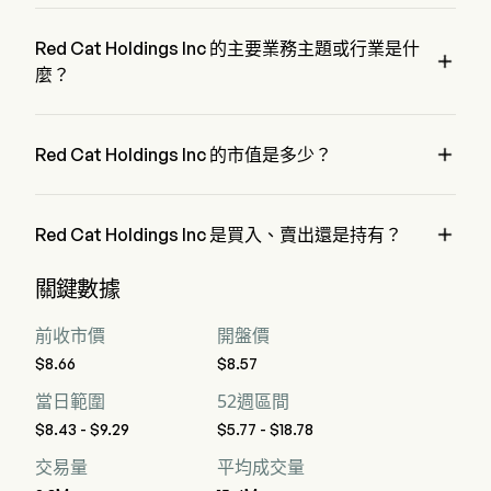
RCAT 的當前價格為 $9.18，在上個交易日 下降 了 0.16%。
Red Cat Holdings Inc 的主要業務主題或行業是什

麼？
Red Cat Holdings Inc 屬於 Aerospace & Defense 行業，該板
塊是 Industrials

Red Cat Holdings Inc 的市值是多少？
Red Cat Holdings Inc 的當前市值是 $1.3B

Red Cat Holdings Inc 是買入、賣出還是持有？
據華爾街分析師稱，共有 9 位分析師對 Red Cat Holdings Inc 
關鍵數據
進行了解析師評級，包括 3 位強烈買入，5 位買入，1 位持
有，0 位賣出，以及 3 位強烈賣出
前收市價
開盤價
$8.66
$8.57
當日範圍
52週區間
$8.43 - $9.29
$5.77 - $18.78
交易量
平均成交量