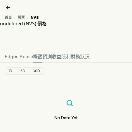

首頁
股票
NVS


undefined (NVS) 價格
NVS 股價走勢圖
undefined 價格
Edgen Score
概觀
預測
收益
股利
財務狀況
1D
5D
30D
No Data Yet