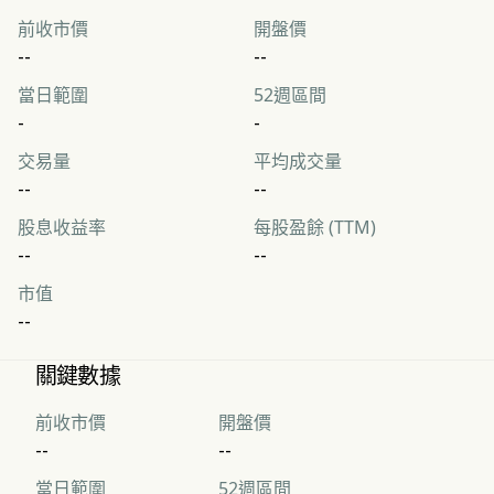
前收市價
開盤價
--
--
當日範圍
52週區間
-
-
交易量
平均成交量
--
--
股息收益率
每股盈餘 (TTM)
--
--
市值
--
關鍵數據
前收市價
開盤價
--
--
當日範圍
52週區間