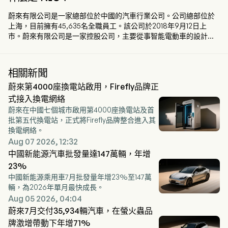
蔚來有限公司是一家總部位於中國的汽車行業公司。公司總部位於
上海，目前擁有45,635名全職員工。該公司於2018年9月12日上
市。蔚來有限公司是一家控股公司，主要從事智能電動車的設計、
研發、製造和銷售。公司透過NIO品牌提供高端智能電動車，透過
ONVO品牌提供家庭導向的智能電動車，並透過FIREFLY品牌提供小
型高端智能電動車。公司致力於建立包含電池換電、輔助與智能駕
相關新聞
駛、數位技術、電驅系統與電池、整車工程與設計等自主研發能
蔚來第4000座換電站啟用，Firefly品牌正
力，以掌控車輛軟硬體架構及關鍵組件的設計與開發。
式接入換電網絡
蔚來在中國七個城市啟用第4000座換電站及首
批第五代換電站，正式將Firefly品牌整合進入其
換電網絡。
Aug 07 2026, 12:32
中國新能源汽車批發量達147萬輛，年增
23%
中國新能源乘用車7月批發量年增23%至147萬
輛，為2026年單月最快成長。
Aug 05 2026, 04:04
蔚來7月交付35,934輛汽車，在螢火蟲品
牌激增帶動下年增71%