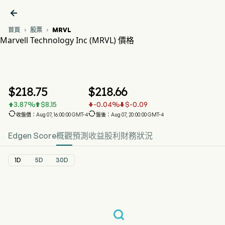

首頁
股票
MRVL


Marvell Technology Inc (MRVL) 價格
MRVL 股價走勢圖
MRVL 價格
Marvell Technology Inc
$
218.75
$
218.66
3.87
%
$
8.15
-0.04
%
$
-0.09






收盤價：Aug 07, 16:00:00 GMT-4
盤後：Aug 07, 20:00:00 GMT-4
Edgen Score
概觀
預測
收益
股利
財務狀況
1D
5D
30D