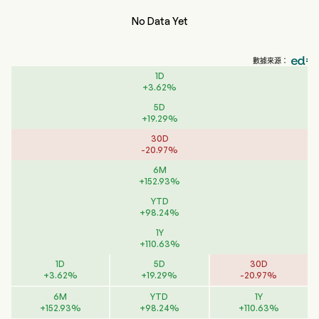
No Data Yet
數據來源：
1D
+
3.62
%
5D
+
19.29
%
30D
-
20.97
%
6M
+
152.93
%
YTD
+
98.24
%
1Y
+
110.63
%
1D
5D
30D
+
3.62
%
+
19.29
%
-
20.97
%
6M
YTD
1Y
+
152.93
%
+
98.24
%
+
110.63
%