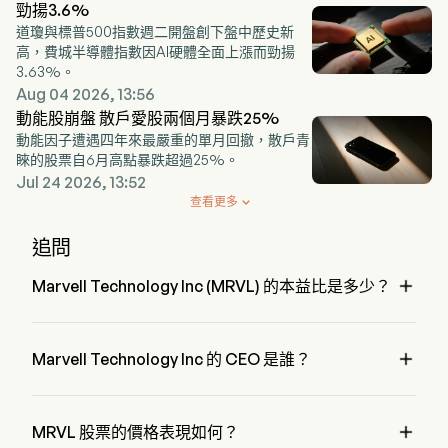
勁揚3.6%
道瓊與標普500指數週二開盤創下盤中歷史新
高，費城半導體指數因AI硬體全面上漲而勁揚
3.63%。
Aug 04 2026, 13:56
動能股崩盤 散戶愛股兩個月暴跌25%
動能因子遭遇四年來最嚴重的單月回撤，散戶青
睞的股票自6月高點暴跌超過25%。
Jul 24 2026, 13:52
查看更多

追問

Marvell Technology Inc (MRVL) 的本益比是多少？
Marvell Technology Inc 的本益比是 63.5563

Marvell Technology Inc 的 CEO 是誰？
Mr. Matthew Murphy 是 Marvell Technology Inc 的 Chairman 
of the Board，自 2016 加入公司。

MRVL 股票的價格表現如何？