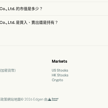
o., Ltd. 屬於 Automobiles 行業，該板塊是 Consumer Discretionary
r Co., Ltd. 的市值是多少？
Co., Ltd. 的當前市值是 $39.8B
or Co., Ltd. 是買入、賣出還是持有？
有 21 位分析師對 Honda Motor Co., Ltd. 進行了解析師評級，包括 3
位買入，10 位持有，0 位賣出，以及 3 位強烈賣出
Markets
票與加密貨幣）
US Stocks
HK Stocks
Crypto
權政策
網站地圖
© 2026 Edgen 由