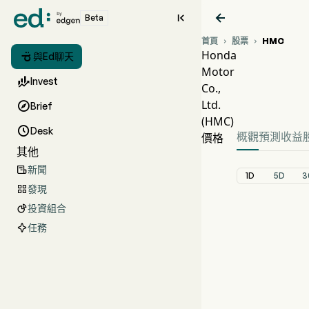


Beta
首頁
股票
HMC


Honda

與Ed聊天
Motor
HMC 

Invest
Co.,
HMC 價
Ltd.

Brief
Honda Mot
(HMC)

Desk
概觀
預測
收益
價格
其他
新聞

1D
5D
3
發現

投資組合

任務