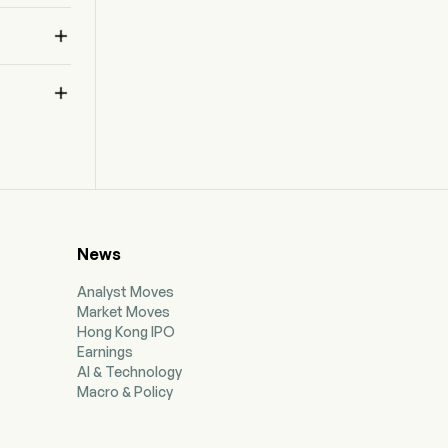


 
News
Analyst Moves
Market Moves
Hong Kong IPO
Earnings
AI & Technology
Macro & Policy