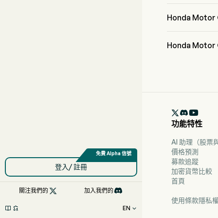
Honda Motor C
Honda Moto
Honda Motor 
Honda Mot
據華爾街分析師稱，共
位強烈買入，12 

功能特性
AI 助理（股
價格預測
募款追蹤
登入/ 註冊
加密貨幣比較
首頁

關注我們的
加入我們的
使用條款
隱私
EN


