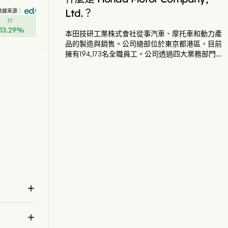
Ltd.？
數據來源：
1Y
13.29
%
本田技研工業株式會社從事汽車、摩托車和動力產
品的製造與銷售。公司總部位於東京都港區，目前
擁有194,173名全職員工。公司透過四大業務部門運
營：摩托車部門從事摩托車、全地形車（ATV）、
並排車輛及相關零組件的研發、生產和銷售；汽車
部門從事汽車及相關零組件的研發、生產和銷售；
金融服務部門從事公司產品的銷售融資和租賃業
務；動力產品及其他業務部門從事動力產品及相關
零組件的研發、生產和銷售。

