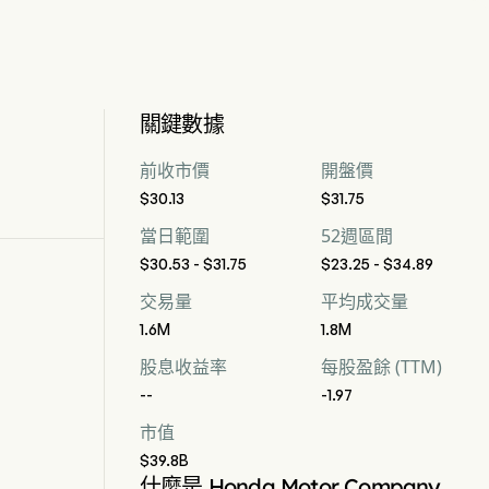
關鍵數據
前收市價
開盤價
$30.13
$31.75
當日範圍
52週區間
$30.53 - $31.75
$23.25 - $34.89
交易量
平均成交量
1.6M
1.8M
股息收益率
每股盈餘 (TTM)
--
-1.97
市值
$39.8B
什麼是 Honda Motor Company,