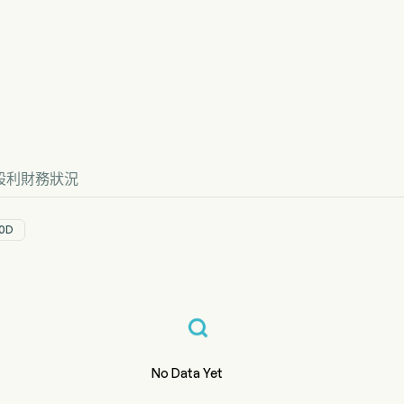
股價走勢圖
格
or Co., Ltd.
股利
財務狀況
0D
No Data Yet