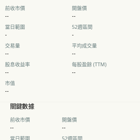
前收市價
開盤價
--
--
當日範圍
52週區間
-
-
交易量
平均成交量
--
--
股息收益率
每股盈餘 (TTM)
--
--
市值
--
關鍵數據
前收市價
開盤價
--
--
當日範圍
52週區間