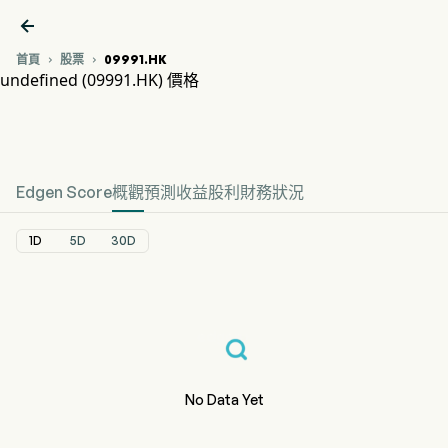

首頁
股票
09991.HK


undefined (09991.HK) 價格
09991.HK 股價走勢圖
undefined 價格
Edgen Score
概觀
預測
收益
股利
財務狀況
1D
5D
30D
No Data Yet