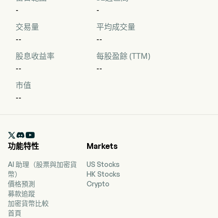
-
-
交易量
平均成交量
--
--
股息收益率
每股盈餘 (TTM)
--
--
市值
--

功能特性
Markets
AI 助理（股票與加密貨
US Stocks
幣）
HK Stocks
價格預測
Crypto
募款追蹤
加密貨幣比較
首頁