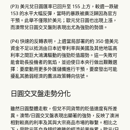
(P3) 美元兌日圓匯率已回升至 155 上方，較週一跌破
153 的水平大幅反彈，當時的暴跌被廣泛歸因為官方
干預。此舉不僅限於美元；歐元兌日圓也出現上漲，
而澳幣兌日圓交叉盤則表現出尤為強勁的勢頭。
(P4) 快速的反轉表明，上週當局部署的約 350 億美元
資金不足以抵消由日本近零利率與美國及其他地區高
利率之間巨大鴻溝驅動的強勁貶值趨勢。這一失敗可
能會助長投機者的氣焰，並迫使日本央行做出艱難選
擇：要麼動用更多外匯儲備進行干預，要麼發出可能
擾亂其脆弱經濟的鷹派政策轉向信號。
日圓交叉盤走勢分化
雖然日圓整體走軟，但兌不同貨幣的貶值速度有所差
異。澳幣/日圓交叉盤表現出顯著的強勢，反映了澳洲
相對較高的利率及其與大宗商品市場的聯繫。相比之
下，受歐元區自身錯綜複雜的經濟前景拖累，歐元/日