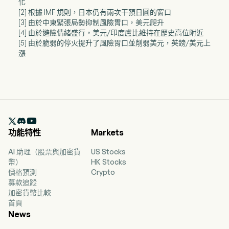
化
[2] 根據 IMF 規則，日本仍有兩次干預日圓的窗口
[3] 由於中東緊張局勢抑制風險胃口，美元爬升
[4] 由於避險情緒盛行，美元/印度盧比維持在歷史高位附近
[5] 由於脆弱的停火提升了風險胃口並削弱美元，英鎊/美元上
漲

功能特性
Markets
AI 助理（股票與加密貨
US Stocks
幣）
HK Stocks
價格預測
Crypto
募款追蹤
加密貨幣比較
首頁
News