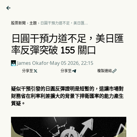

股票新聞
主題
日圓干預力道不足，美日匯率


反彈突破 155 關口
日圓干預力道不足，美日匯
率反彈突破 155 關口
James Okafor
·
May 05 2026, 22:15
分享至

分享至
複製連結

疑似干預引發的日圓反彈證明是短暫的，這讓市場對
財務省在利率利差擴大的背景下捍衛匯率的能力產生
質疑。