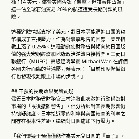
桶 114 美元。儘管美國否認了襲擊，但該事件凸顯了
這一佔全球石油貿易 20% 的航道遭受長期封鎖的風
險。
這種避險情緒支撐了美元，對日本等能源進口國的貨
幣構成了直接壓力。作為對襲擊報告的回應，美元指
數上漲了 0.25%。這種動態使財務省與傾向於日圓貶
值的強大宏觀經濟和地緣政治逆流直接博弈。三菱日
聯銀行（MUFG）高級經濟學家 Michael Wan 在評價
各國央行面臨的普遍壓力時表示：「目前印度儲備銀
行也發現很難跟上市場的步伐。」
## 干預的長期效果受到質疑
儘管日本財務省財務官三村淳將此次激進行動稱為對
市場的「最後撤離警告」，但分析師對其長期影響仍
持懷疑態度。日本接近零的利率與美國較高的利率之
間存在根本性差距，繼續對日圓施加下行壓力。
「我們懷疑干預僅僅能作為美元兌日圓的『蓋子』，