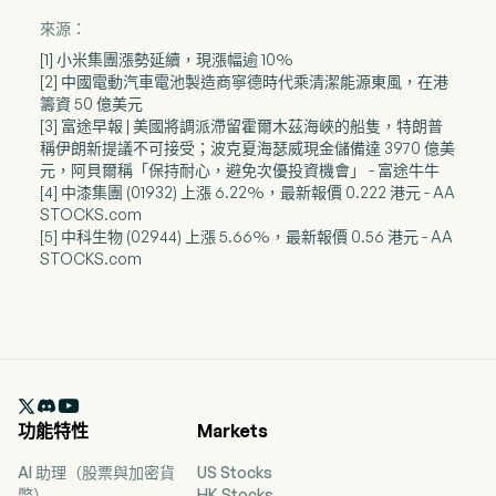
來源：
[1] 小米集團漲勢延續，現漲幅逾 10%
[2] 中國電動汽車電池製造商寧德時代乘清潔能源東風，在港
籌資 50 億美元
[3] 富途早報 | 美國將調派滯留霍爾木茲海峽的船隻，特朗普
稱伊朗新提議不可接受；波克夏海瑟威現金儲備達 3970 億美
元，阿貝爾稱「保持耐心，避免次優投資機會」 - 富途牛牛
[4] 中漆集團 (01932) 上漲 6.22%，最新報價 0.222 港元 - AA
STOCKS.com
[5] 中科生物 (02944) 上漲 5.66%，最新報價 0.56 港元 - AA
STOCKS.com

功能特性
Markets
AI 助理（股票與加密貨
US Stocks
幣）
HK Stocks