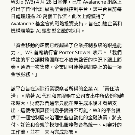
W3.io (W3) 4 月 28 日宣佈，已在 Avalanche 網絡上
推出了首個代理驅動型金融控制平台，該平台目前每
日處理超過 20 萬個工作流。此次上線獲得了
Avalanche 基金會的戰略投資支持，旨在加速企業和
機構環境對 AI 驅動型金融的採用。
「資金移動的速度已經超過了企業控制系統的跟進能
力，」W3 首席執行官 Porter Stowell 表示。「我們
構建的平台讓財務團隊在不放棄監管的情況下跟上節
奏。通過一次集成，企業即可連接到網絡上的每一項
金融服務。」
該平台旨在消除行業觀察者所稱的企業 AI 「責任鴻
溝」。隨著 AI 代理和雲服務在公司支出中所佔份額越
來越大，財務部門通常只能在產生成本後才看到支
出，這使得預算控制幾乎變得不可能。W3 的平台提
供了一個控制層來治理這些自動化的金融決策，將支
付、託管和合規等模塊化服務聚合為統一、可審計的
工作流，並在一天內完成部署。