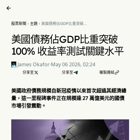

股票新聞
主題
美國債務佔GDP比重突破


100% 收益率測試關鍵水平
美國債務佔GDP比重突破
100% 收益率測試關鍵水平
James Okafor
·
May 06 2026, 02:24
分享至

分享至
複製連結

美國政府債務規模自新冠疫情以來首次超過其經濟總
量，這一里程碑事件正在規模達 27 萬億美元的國債
市場引發震動。