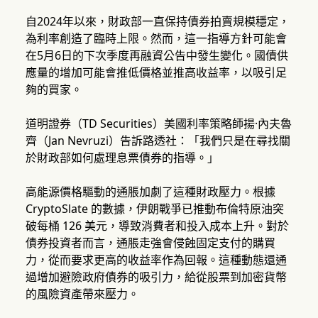
自2024年以來，財政部一直保持債券拍賣規模穩定，
為利率創造了臨時上限。然而，這一指導方針可能會
在5月6日的下次季度再融資公告中發生變化。國債供
應量的增加可能會推低價格並推高收益率，以吸引足
夠的買家。
道明證券（TD Securities）美國利率策略師揚·內夫魯
齊（Jan Nevruzi）告訴路透社：「我們只是在尋找關
於財政部如何處理息票債券的指導。」
高能源價格驅動的通脹加劇了這種財政壓力。根據
CryptoSlate 的數據，伊朗戰爭已推動布倫特原油突
破每桶 126 美元，導致消費者和投入成本上升。對於
債券投資者而言，通脹走強會侵蝕固定支付的購買
力，從而要求更高的收益率作為回報。這種動態還通
過增加避險政府債券的吸引力，給從股票到加密貨幣
的風險資產帶來壓力。