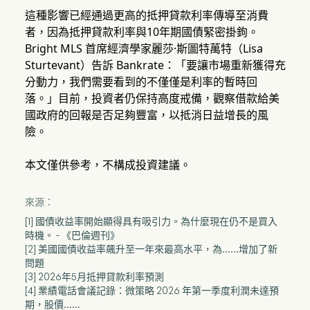
這種影響已經通過更高的抵押貸款利率傳導至消費
者，因為抵押貸款利率與10年期國債緊密掛鉤。
Bright MLS 首席經濟學家麗莎·斯圖特萬特（Lisa
Sturtevant）告訴 Bankrate：「要讓市場重新獲得充
分動力，我們需要看到的不僅僅是利率的暫時回
落。」目前，投資者仍保持高度戒備，觀察借款給美
國政府的回報是否足夠豐富，以抵消日益增長的風
險。
本文僅供參考，不構成投資建議。
來源：
[1] 國債收益率開始顯得具有吸引力。為什麼現在仍不是買入
時機。 - 《巴倫週刊》
[2] 美國國債收益率飆升至一年來最高水平，為……增加了新
問題
[3] 2026年5月抵押貸款利率預測
[4] 業績電話會議記錄：微策略 2026 年第一季度利潤未達預
期，股價……