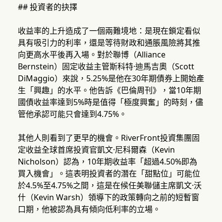
## 投資者的抉擇
收益率的上升造成了一個兩難境地：是現在鎖定看似
具有吸引力的利率，還是等待財政和通脹風險將其推
向更高水平後再入場。對於聯博（Alliance
Bernstein）固定收益主管斯科特·迪馬吉奧（Scott
DiMaggio）來說，5.25%是他在30年期債券上開始產
生「興趣」的水平。他告訴《巴倫周刊》，當10年期
國債收益率達到5%時是值得「極度興奮」的時刻，儘
管他承認可能只會達到4.75%。
其他人則看到了更早的機會。RiverFront投資集團固
定收益全球首席投資官凱文·尼科爾森（Kevin
Nicholson）認為，10年期收益率「超過4.50%即為
買入機會」。這表明投資者的潛在「甜點位」可能位
於4.5%至4.75%之間，這是在候任美聯儲主席凱文·沃
什（Kevin Warsh）領導下的政策轉向之前的短暫窗
口期，他被認為具有傾向低利率的立場。